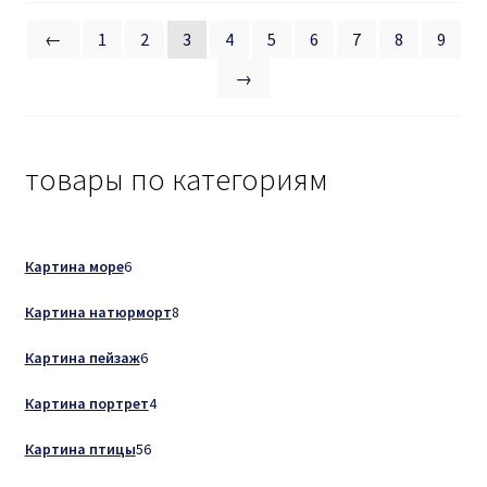
←
1
2
3
4
5
6
7
8
9
→
товары по категориям
6
Картина море
6
товаров
8
Картина натюрморт
8
товаров
6
Картина пейзаж
6
товаров
4
Картина портрет
4
товара
56
Картина птицы
56
товаров