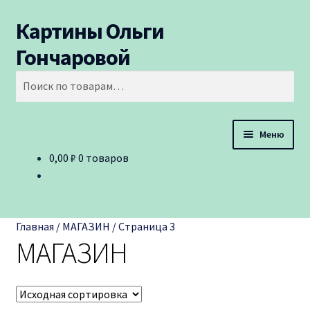
Картины Ольги
Перейти
Перейти
Поиск
к
к
Гончаровой
навигации
содержимому
Искать:
Меню
0,00
₽
0 товаров
КАРТИНЫ
МАГАЗИН
Главная
/
МАГАЗИН
/
Страница 3
ОБО МНЕ
МАГАЗИН
КОНТАКТЫ