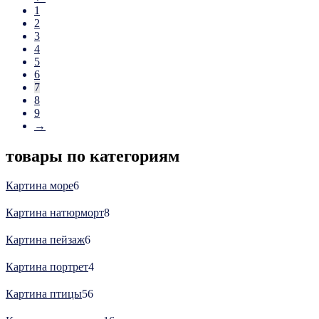
1
2
3
4
5
6
7
8
9
→
товары по категориям
6
Картина море
6
товаров
8
Картина натюрморт
8
товаров
6
Картина пейзаж
6
товаров
4
Картина портрет
4
товара
56
Картина птицы
56
товаров